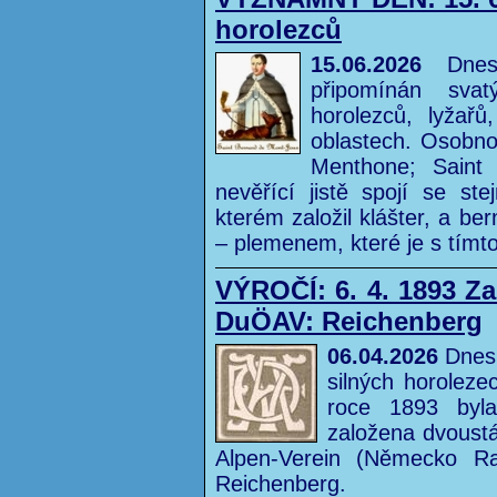
horolezců
15.06.2026
Dnes 
připomínán sva
horolezců, lyžař
oblastech. Osobno
Menthone; Saint 
nevěřící jistě spojí se s
kterém založil klášter, a b
– plemenem, které je s tímt
VÝROČÍ: 6. 4. 1893 Za
DuÖAV: Reichenberg
06.04.2026
Dnes 
silných horolez
roce 1893 byla
založena dvoustá
Alpen-Verein (Německo R
Reichenberg.