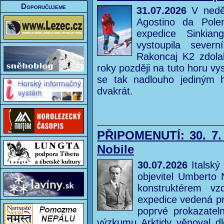
Doporučujeme
31.07.2026
V neděl
Agostino da Pole
expedice Sinkia
vystoupila sever
Rakoncaj K2 zdolal
roky později na tuto horu vy
se tak nadlouho jediným h
dvakrát.
PŘIPOMENUTÍ: 30. 7.
Nobile
30.07.2026
Italský
objevitel Umberto 
konstruktérem v
expedice vedená p
poprvé prokazatel
výzkumu Arktidy věnoval d