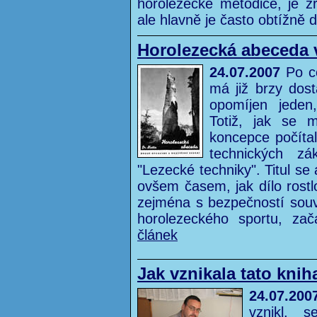
horolezecké metodice, je z
ale hlavně je často obtížně
Horolezecká abeceda 
24.07.2007
Po ce
má již brzy dos
opomíjen jeden
Totiž, jak se 
koncepce počítal
technických zá
"Lezecké techniky". Titul se
ovšem časem, jak dílo rostl
zejména s bezpečností souvis
horolezeckého sportu, za
článek
Jak vznikala tato knih
24.07.200
vznikl, 