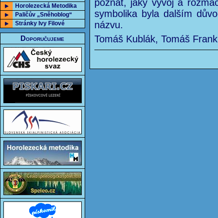
poznat, jaký vývoj a rozmac
Horolezecká Metodika
symbolika byla dalším důvo
Paličův „Sněhoblog“
názvu.
Stránky Ivy Filové
Tomáš Kublák, Tomáš Frank
Doporučujeme