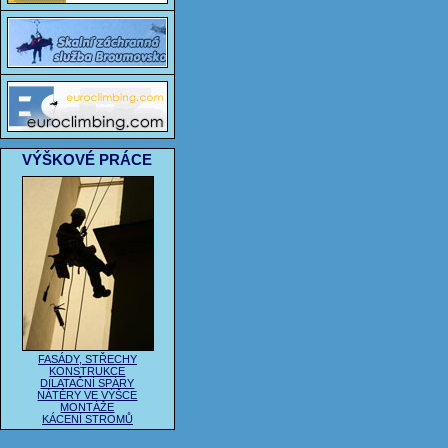
VÝŠKOVÉ PRÁCE
FASÁDY, STŘECHY
KONSTRUKCE
DILATAČNÍ SPÁRY
NÁTĚRY VE VÝŠCE
MONTÁŽE
KÁCENÍ STROMŮ