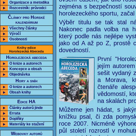
Organizace a metodika
zejména s bezpečností souvis
Rozcestník: průvodci
horolezeckého sportu, začal
Články pro Horské
Výběr titulu se tak stal 
kalendárium
Nakonec padla volba na his
Všechny články
Výročí
který podle nás nejlépe vyst
Osobnosti
jako od A až po Z, prostě 
Knihy edice
dovedností.
Horolezecká Abeceda
Horolezecká abeceda
První "Horol
O knize a autorech
jejím autorem 
Koncepce a obsah
sešit vydaný 
Objednávka
a Morava, k
Hory a sníh
čtenáře alesp
O knize a autorech
Obsah knihy
vědomostí, kt
na skalách pr
Edice HA
Články autorů jinde
Můžeme jen hádat, s jakým
Errata
knížku psal, či zda pomys
Doplňky
roce 2007. Nicméně výhonek
Materiály ke stažení
půl století rozrostl v mo
Webovky autorů