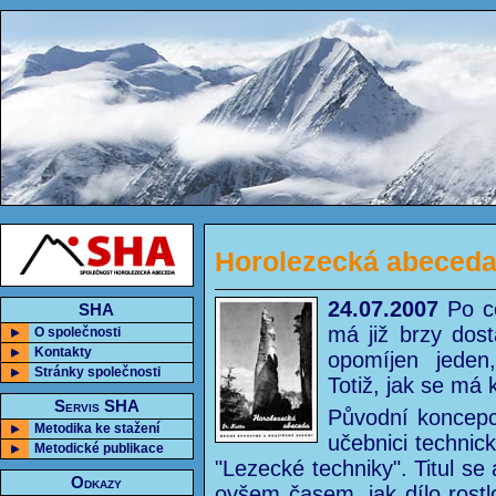
Horolezecká abeceda 
24.07.2007
Po ce
SHA
má již brzy dos
O společnosti
Kontakty
opomíjen jeden
Stránky společnosti
Totiž, jak se má 
Servis SHA
Původní koncepc
Metodika ke stažení
učebnici technic
Metodické publikace
"Lezecké techniky". Titul se
Odkazy
ovšem časem, jak dílo rostl