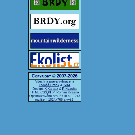
Copyright © 2007-2026
Všechna práva vyhrazena
Tomáš Frank
&
SHA
Design:
K.Karasz
&
R.Kvasňa
HTML,CSS,PHP:
Roman Kvasňa
Optimalizováno pro IE7+8 a FF2+3
rozlišení 1024x768 a vyšší