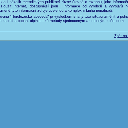
klo i několik metodických publikací různé úrovně a rozsahu, jako informač
 sloužit internet, dostupnější jsou i informace od výrobců a vývojářů h
icméně tyto informační zdroje ucelenou a komplexní knihu nenahradí.
ovaná "Horolezecká abeceda" je výsledkem snahy tuto situaci změnit a jedn
h zaplnit a popsat alpinistické metody sjednoceným a uceleným způsobem.
Zpět na 