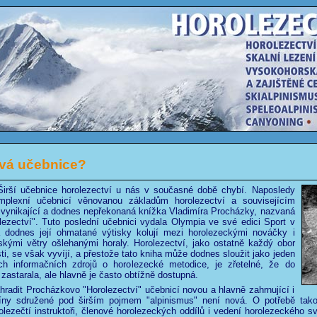
vá učebnice?
irší učebnice horolezectví u nás v současné době chybí. Naposledy
plexní učebnicí věnovanou základům horolezectví a souvisejícím
 vynikající a dodnes nepřekonaná knížka Vladimíra Procházky, nazvaná
lezectví". Tuto poslední učebnici vydala Olympia ve své edici Sport v
 dodnes její ohmatané výtisky kolují mezi horolezeckými nováčky i
skými větry ošlehanými horaly. Horolezectví, jako ostatně každý obor
sti, se však vyvíjí, a přestože tato kniha může dodnes sloužit jako jeden
ch informačních zdrojů o horolezecké metodice, je zřetelné, že do
zastarala, ale hlavně je často obtížně dostupná.
radit Procházkovo "Horolezectví" učebnicí novou a hlavně zahrnující i
plíny sdružené pod širším pojmem "alpinismus" není nová. O potřebě tak
rolezečtí instruktoři, členové horolezeckých oddílů i vedení horolezeckého sv