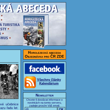
Horolezecká abeceda
Objednávka pro ČR ZDE
Všechny články
Kalendárium
Newsletter
Chcete-li dostávat informace o
novinkách na tomto serveru,
ové učebnice
zadejte prosím Váš email.
azu řadu let.