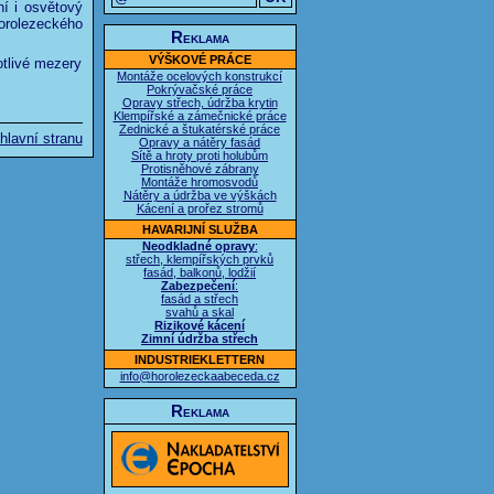
ní i osvětový
orolezeckého
Reklama
VÝŠKOVÉ PRÁCE
otlivé mezery
Montáže ocelových konstrukcí
Pokrývačské práce
Opravy střech, údržba krytin
Klempířské a zámečnické práce
Zednické a štukatérské práce
hlavní stranu
Opravy a nátěry fasád
Sítě a hroty proti holubům
Protisněhové zábrany
Montáže hromosvodů
Nátěry a údržba ve výškách
Kácení a prořez stromů
HAVARIJNÍ SLUŽBA
Neodkladné opravy
:
střech, klempířských prvků
fasád, balkonů, lodžií
Zabezpečení
:
fasád a střech
svahů a skal
Rizikové kácení
Zimní údržba střech
INDUSTRIEKLETTERN
info@horolezeckaabeceda.cz
Reklama