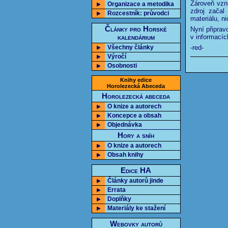
Zároveň vzni
Organizace a metodika
zdroj začal
Rozcestník: průvodci
materiálu, n
Články pro Horské
Nyní připrav
kalendárium
v informacíc
Všechny články
-red-
Výročí
Osobnosti
Knihy edice
Horolezecká Abeceda
Horolezecká abeceda
O knize a autorech
Koncepce a obsah
Objednávka
Hory a sníh
O knize a autorech
Obsah knihy
Edice HA
Články autorů jinde
Errata
Doplňky
Materiály ke stažení
Webovky autorů