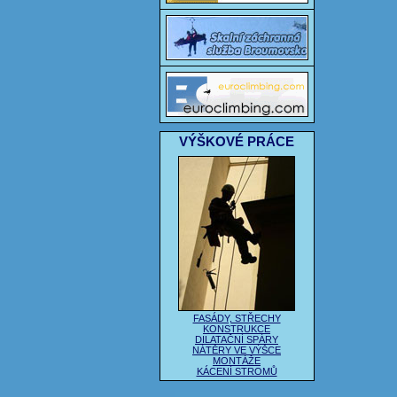
VÝŠKOVÉ PRÁCE
FASÁDY, STŘECHY
KONSTRUKCE
DILATAČNÍ SPÁRY
NÁTĚRY VE VÝŠCE
MONTÁŽE
KÁCENÍ STROMŮ