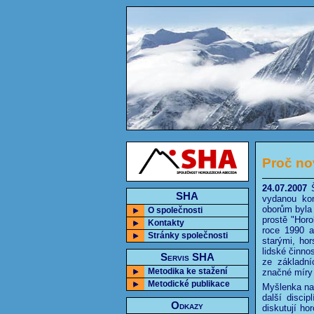
Proč no
24.07.2007
Š
SHA
vydanou kom
oborům byla
O společnosti
prostě "Horo
Kontakty
roce 1990 a
Stránky společnosti
starými, hor
lidské činno
Servis SHA
ze základní
Metodika ke stažení
značné míry 
Metodické publikace
Myšlenka nah
další disci
Odkazy
diskutují ho