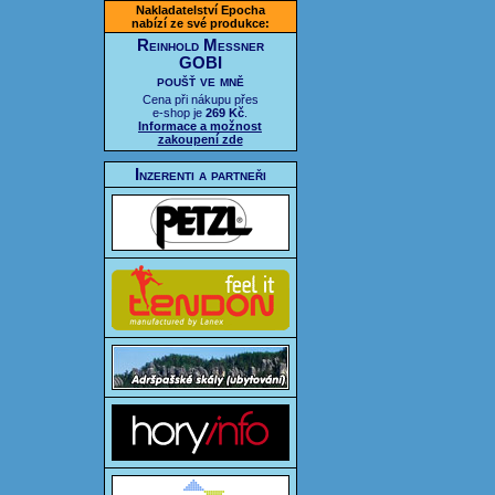
Nakladatelství Epocha
nabízí ze své produkce:
Reinhold Messner
GOBI
poušť ve mně
Cena při nákupu přes
e-shop je
269 Kč
.
Informace a možnost
zakoupení zde
Inzerenti a partneři