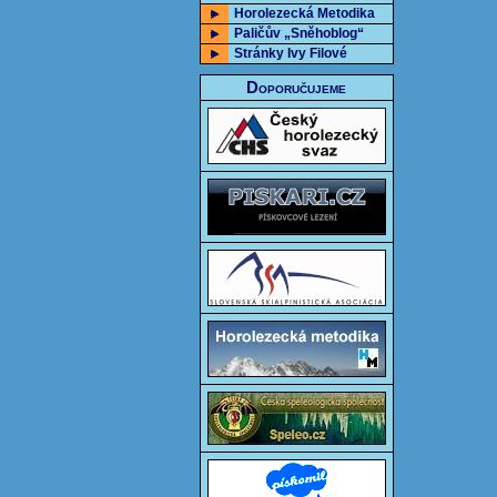
Horolezecká Metodika
Paličův „Sněhoblog“
Stránky Ivy Filové
Doporučujeme