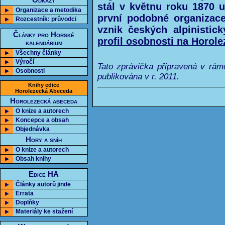
Odkazy
stál v květnu roku 1870 
Organizace a metodika
první podobné organizace
Rozcestník: průvodci
vznik českých alpinistick
Články pro Horské
profil osobnosti na Horol
kalendárium
Všechny články
Výročí
Tato zprávička připravená v rám
Osobnosti
publikována v r. 2011.
Knihy edice
Horolezecká Abeceda
Horolezecká abeceda
O knize a autorech
Koncepce a obsah
Objednávka
Hory a sníh
O knize a autorech
Obsah knihy
Edice HA
Články autorů jinde
Errata
Doplňky
Materiály ke stažení