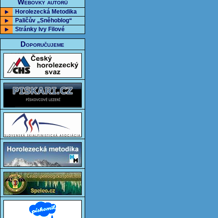
Webovky autorů
Horolezecká Metodika
Paličův „Sněhoblog“
Stránky Ivy Filové
Doporučujeme