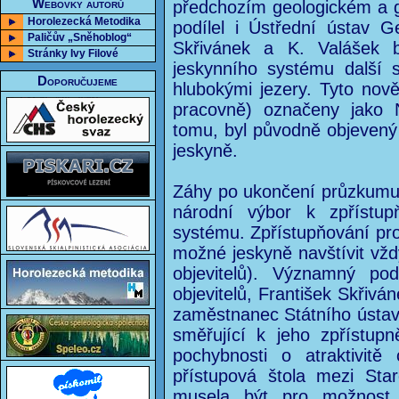
Webovky autorů
předchozím geologickém a 
Horolezecká Metodika
podílel i Ústřední ústav G
Paličův „Sněhoblog“
Skřivánek a K. Valášek 
Stránky Ivy Filové
jeskynního systému další
Doporučujeme
hlubokými jezery. Tyto nov
pracovně) označeny jako 
tomu, byl původně objeven
jeskyně.
Záhy po ukončení průzkumu v
národní výbor k zpřístup
systému. Zpřístupňování pro
možné jeskyně navštívit vžd
objevitelů). Významný po
objevitelů, František Skřivá
zaměstnanec Státního ústav
směřující k jeho zpřístupn
pochybnosti o atraktivitě
přístupová štola mezi Sta
musela být pro možnost