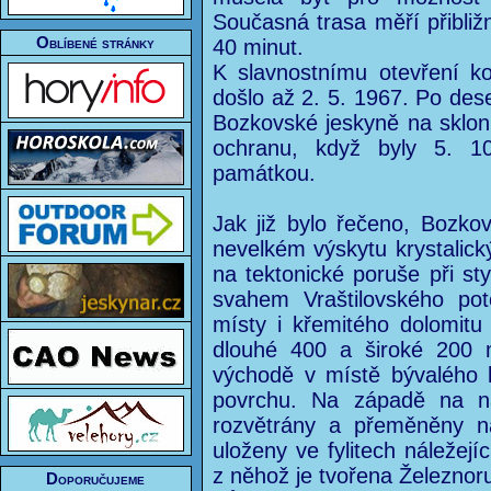
Současná trasa měří přibližn
Oblíbené stránky
40 minut.
K slavnostnímu otevření k
došlo až 2. 5. 1967. Po dese
Bozkovské jeskyně na sklonk
ochranu, když byly 5. 10
památkou.
Jak již bylo řečeno, Bozko
nevelkém výskytu krystalický
na tektonické poruše při st
svahem Vraštilovského pot
místy i křemitého dolomitu
dlouhé 400 a široké 200
východě v místě bývalého 
povrchu. Na západě na ná
rozvětrány a přeměněny na
uloženy ve fylitech náležejí
z něhož je tvořena Železnoru
Doporučujeme