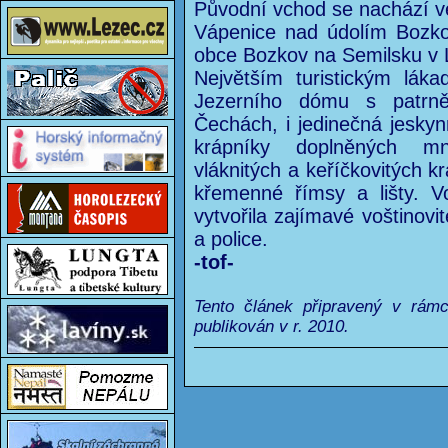
Původní vchod se nachází 
Vápenice nad údolím Bozko
obce Bozkov na Semilsku v L
Největším turistickým lák
Jezerního dómu s patrn
Čechách, i jedinečná jeskyn
krápníky doplněných mn
vláknitých a keříčkovitých k
křemenné římsy a lišty. V
vytvořila zajímavé voštinovi
a police.
-tof-
Tento článek připravený v rám
publikován v r. 2010.