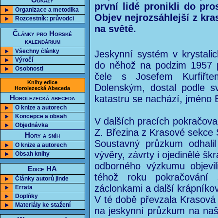
Odkazy
první lidé pronikli do pr
Organizace a metodika
Objev nejrozsáhlejší z kr
Rozcestník: průvodci
na světě.
Články pro Horské
kalendárium
Všechny články
Jeskynní systém v krystali
Výročí
do něhož na podzim 1957 p
Osobnosti
čele s Josefem Kurfiřt
Knihy edice
Dolenským, dostal podle s
Horolezecká Abeceda
katastru se nachází, jméno 
Horolezecká abeceda
O knize a autorech
Koncepce a obsah
V dalších pracích pokračoval
Objednávka
Z. Březina z Krasové sekce
Hory a sníh
Soustavný průzkum odhalil
O knize a autorech
vývěry, závrty i ojedinělé šk
Obsah knihy
odborného výzkumu objevil
Edice HA
téhož roku pokračování s
Články autorů jinde
záclonkami a další krápníko
Errata
Doplňky
V té době převzala Krasová
Materiály ke stažení
na jeskynní průzkum na naš