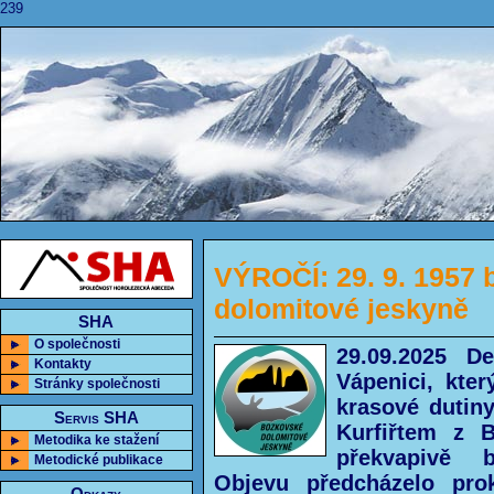
239
VÝROČÍ: 29. 9. 1957
dolomitové jeskyně
SHA
O společnosti
29.09.2025 D
Kontakty
Vápenici, kte
Stránky společnosti
krasové dutin
Servis SHA
Kurfiřtem z B
Metodika ke stažení
překvapivě 
Metodické publikace
Objevu předcházelo pro