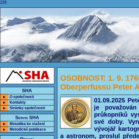
229
OSOBNOST: 1. 9. 176
Oberperfussu Peter 
SHA
O společnosti
01.09.2025 Pet
Kontakty
je považován
Stránky společnosti
průkopníků vy
Servis SHA
své doby. Vyn
Metodika ke stažení
vývojář kartog
Metodické publikace
a astronom, proslul před