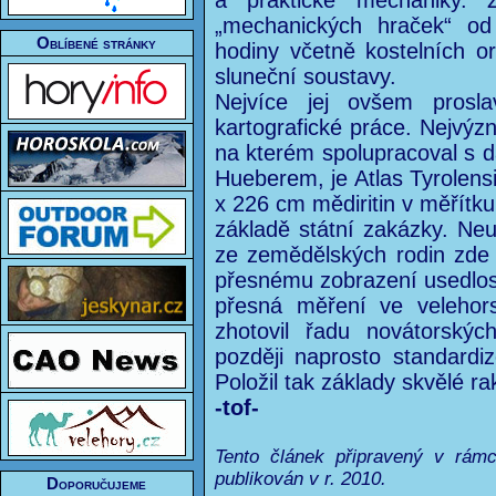
a praktické mechaniky. 
„mechanických hraček“ od
Oblíbené stránky
hodiny včetně kostelních o
sluneční soustavy.
Nejvíce jej ovšem proslav
kartografické práce. Nejvý
na kterém spolupracoval s d
Hueberem, je Atlas Tyrolensi
x 226 cm mědiritin v měřítku
základě státní zakázky. Ne
ze zemědělských rodin zde 
přesnému zobrazení usedlostí
přesná měření ve velehor
zhotovil řadu novátorskýc
později naprosto standardi
Položil tak základy skvělé 
-tof-
Tento článek připravený v rám
publikován v r. 2010.
Doporučujeme