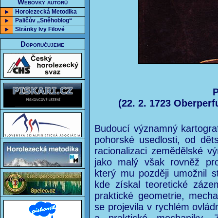
Webovky autorů
Horolezecká Metodika
Paličův „Sněhoblog“
Stránky Ivy Filové
Doporučujeme
P
(22. 2. 1723 Oberperf
Budoucí významný kartograf
pohorské usedlosti, od dět
racionalizaci zemědělské v
jako malý však rovněž proj
který mu později umožnil s
kde získal teoretické zázem
praktické geometrie, mech
se projevila v rychlém ovlád