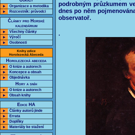
Odkazy
podrobným průzkumem vele
Organizace a metodika
dnes po něm pojmenována 
Rozcestník: průvodci
observatoř.
Články pro Horské
kalendárium
Všechny články
.
Výročí
Osobnosti
Knihy edice
Horolezecká Abeceda
Horolezecká abeceda
O knize a autorech
Koncepce a obsah
Objednávka
Hory a sníh
O knize a autorech
Obsah knihy
Edice HA
Články autorů jinde
Errata
Doplňky
Materiály ke stažení